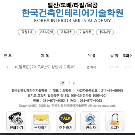
(((필독)))[ 2017,8년도 상반기 교육과정 및 시간…
관리자
1
12-24
751
1
2